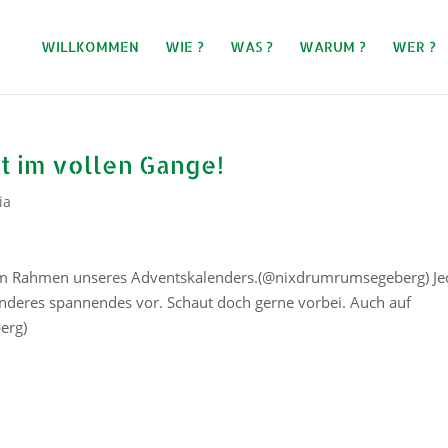
WILLKOMMEN
WIE ?
WAS ?
WARUM ?
WER ?
t im vollen Gange!
ia
, im Rahmen unseres Adventskalenders.(@nixdrumrumsegeberg) J
anderes spannendes vor. Schaut doch gerne vorbei. Auch auf
erg)